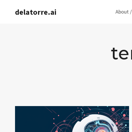
Saltar
delatorre.ai
About /
al
contenido
te