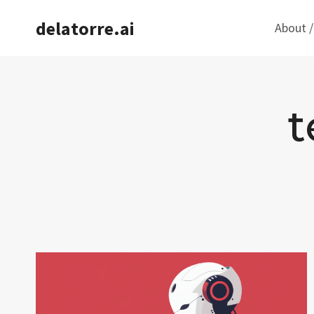
Saltar
delatorre.ai
About /
al
contenido
t