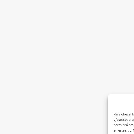
Para ofrecer 
y/o acceder a
permitirá pr
en este sitio