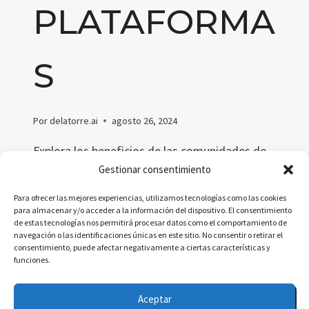
PLATAFORMA
S
Por
delatorre.ai
agosto 26, 2024
Explora los beneficios de las comunidades de
aprendizaje, aprende cómo crearlas con éxito y
Gestionar consentimiento
conoce las plataformas más efectivas para
Para ofrecer las mejores experiencias, utilizamos tecnologías como las cookies
gestionarlas en entornos educativos y
para almacenar y/o acceder a la información del dispositivo. El consentimiento
de estas tecnologías nos permitirá procesar datos como el comportamiento de
profesionales.
navegación o las identificaciones únicas en este sitio. No consentir o retirar el
consentimiento, puede afectar negativamente a ciertas características y
COMUNIDADES
LEER MÁS
funciones.
DE
APRENDIZAJE:
Aceptar
BENEFICIOS,