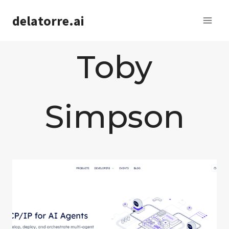
Saltar
delatorre.ai
al
contenido
Toby
Simpson