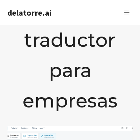
Saltar
delatorre.ai
al
contenido
traductor
para
empresas