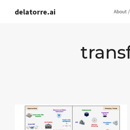
Saltar
delatorre.ai
About /
al
contenido
trans