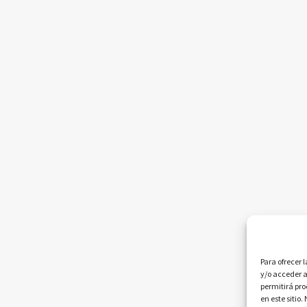
Para ofrecer 
y/o acceder a
permitirá pr
en este sitio