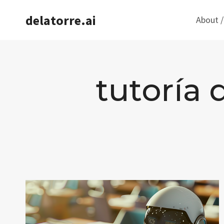
Saltar
delatorre.ai
About /
al
contenido
tutoría d