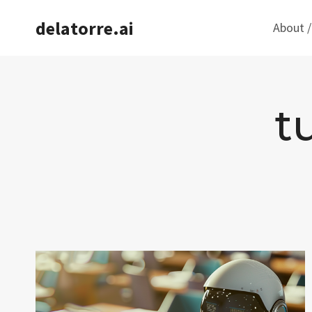
Saltar
delatorre.ai
About /
al
contenido
t