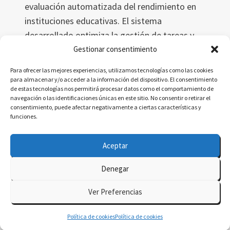
evaluación automatizada del rendimiento en
instituciones educativas. El sistema
desarrollado optimiza la gestión de tareas y
mejora la evaluación del desempeño del
Gestionar consentimiento
personal académico, basándose en datos
Para ofrecer las mejores experiencias, utilizamos tecnologías como las cookies
objetivos y métricas precisas, mejorando así la
para almacenar y/o acceder a la información del dispositivo. El consentimiento
de estas tecnologías nos permitirá procesar datos como el comportamiento de
eficiencia organizativa.
navegación o las identificaciones únicas en este sitio. No consentir o retirar el
consentimiento, puede afectar negativamente a ciertas características y
EVALUACIÓN
LEER MÁS
funciones.
AUTOMATIZADA
DEL
Aceptar
RENDIMIENTO
EN
Denegar
INSTITUCIONES
© 2026 delatorre.ai - Tema para WordPress por
EDUCATIVAS
Ver Preferencias
Kadence WP
Política de cookies
Política de cookies