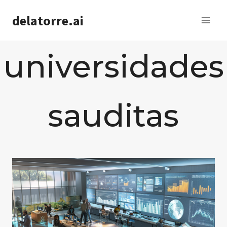
Saltar
delatorre.ai
al
contenido
universidades
sauditas