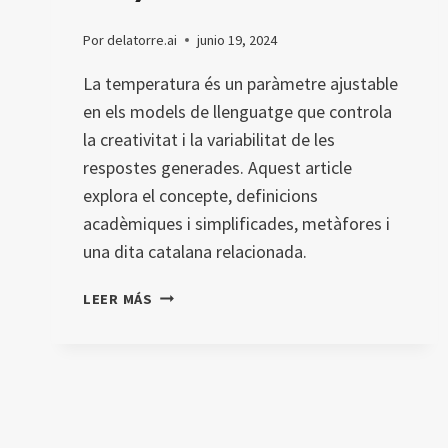
Por
delatorre.ai
junio 19, 2024
La temperatura és un paràmetre ajustable
en els models de llenguatge que controla
la creativitat i la variabilitat de les
respostes generades. Aquest article
explora el concepte, definicions
acadèmiques i simplificades, metàfores i
una dita catalana relacionada.
TEMPERATURA
LEER MÁS
(MODEL
IA)