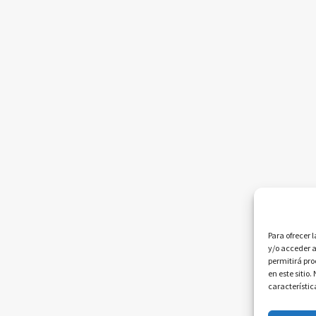
Para ofrecer 
y/o acceder a
permitirá pr
en este sitio
característic