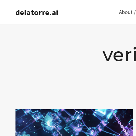
Saltar
delatorre.ai
About /
al
contenido
ver