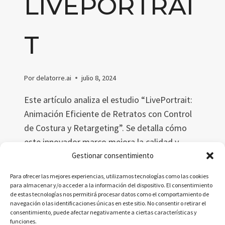
LIVEPORTRAI
T
Por
delatorre.ai
julio 8, 2024
Este artículo analiza el estudio “LivePortrait:
Animación Eficiente de Retratos con Control
de Costura y Retargeting”. Se detalla cómo
este innovador marco mejora la calidad y
eficiencia en la animación de retratos,
Gestionar consentimiento
utilizando un enfoque basado en puntos clave
Para ofrecer las mejores experiencias, utilizamos tecnologías como las cookies
implícitos y módulos avanzados de retargeting
para almacenar y/o acceder a la información del dispositivo. El consentimiento
de estas tecnologías nos permitirá procesar datos como el comportamiento de
y costura.
navegación o las identificaciones únicas en este sitio. No consentir o retirar el
consentimiento, puede afectar negativamente a ciertas características y
ANIMACIÓN
LEER MÁS
funciones.