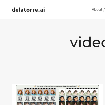
Saltar
delatorre.ai
About /
al
contenido
vide