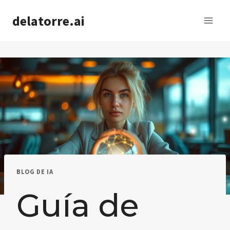
Saltar
delatorre.ai
al
contenido
BLOG DE IA
Guía de