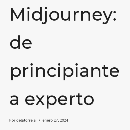
Midjourney:
de
principiante
a experto
Por
delatorre.ai
enero 27, 2024