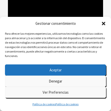
Gestionar consentimiento
Para ofrecer las mejores experiencias, utilizamos tecnologías como las cookies
para almacenar y/o acceder a la información del dispositivo. El consentimiento
de estas tecnologías nos permitirá procesar datos como el comportamiento de
navegación o las identificaciones únicas en este sitio. No consentir o retirar el
consentimiento, puede afectar negativamente a ciertas características y
funciones.
Integra Detalles y Texturas
: Presta atención
a los pequeños detalles y texturas para darle a
Aceptar
tus imágenes un toque de realismo y riqueza
Denegar
visual. Cada elemento cuenta.
Ver Preferencias
Política de cookies
Política de cookies