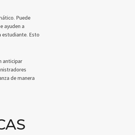
mático. Puede
ue ayuden a
a estudiante. Esto
 anticipar
inistradores
eñanza de manera
CAS