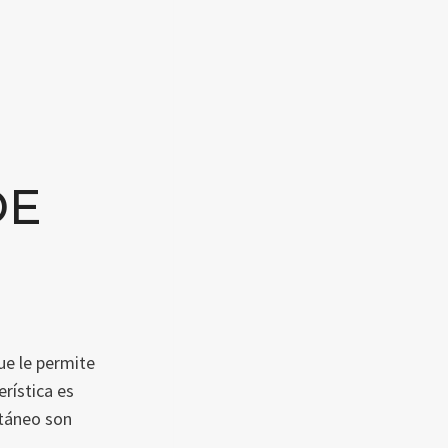
DE
que le permite
rística es
ntáneo son