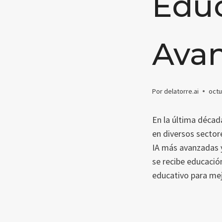
Educ
Ava
Por
delatorre.ai
octu
En la última décad
en diversos sector
IA más avanzadas y
se recibe educació
educativo para mej