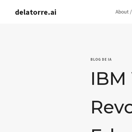
Saltar
delatorre.ai
About /
al
contenido
BLOG DE IA
IBM
Revo