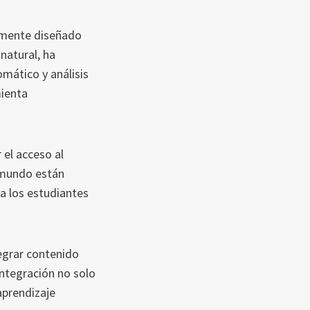
almente diseñado
natural, ha
mático y análisis
mienta
el acceso al
l mundo están
a los estudiantes
egrar contenido
integración no solo
aprendizaje