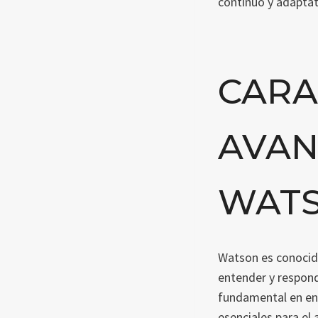
continuo y adaptat
CARA
AVAN
WAT
Watson es conocid
entender y respond
fundamental en ent
esenciales para el 