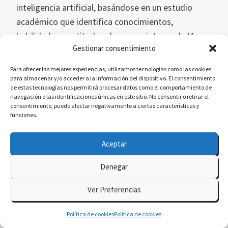
inteligencia artificial, basándose en un estudio
académico que identifica conocimientos,
habilidades y actitudes clave para integrar la IA en
Gestionar consentimiento
la educación primaria. Exploramos su relevancia
global, retos y cómo liderar la transformación
Para ofrecer las mejores experiencias, utilizamos tecnologías como las cookies
educativa con IA.
para almacenar y/o acceder a la información del dispositivo. El consentimiento
de estas tecnologías nos permitirá procesar datos como el comportamiento de
IA
navegación o las identificaciones únicas en este sitio. No consentir o retirar el
consentimiento, puede afectar negativamente a ciertas características y
funciones.
GENERATIVA Y
Aceptar
Denegar
TUTORÍA BAJO
Ver Preferencias
DEMANDA EN
Política de cookies
Política de cookies