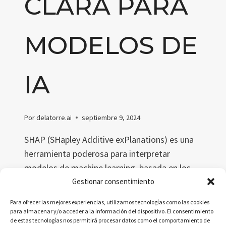
CLARA PARA
MODELOS DE
IA
Por
delatorre.ai
septiembre 9, 2024
SHAP (SHapley Additive exPlanations) es una
herramienta poderosa para interpretar
modelos de machine learning, basada en los
valores de Shapley de la teoría de juegos.
Gestionar consentimiento
Explica las predicciones de forma clara,
Para ofrecer las mejores experiencias, utilizamos tecnologías como las cookies
aportando transparencia en IA para sectores
para almacenar y/o acceder a la información del dispositivo. El consentimiento
de estas tecnologías nos permitirá procesar datos como el comportamiento de
como la medicina, finanzas y educación.