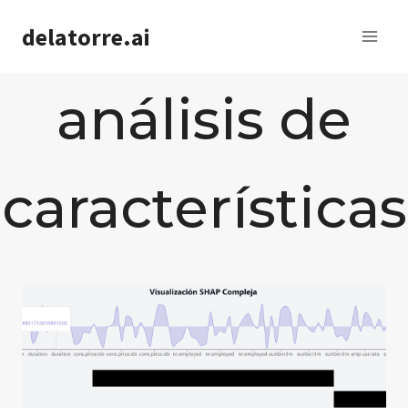
Saltar
delatorre.ai
al
contenido
análisis de
características