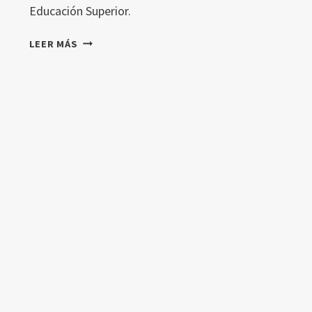
Educación Superior.
IMPACTO
LEER MÁS
DE
CHATGPT
EN
LA
EDUCACIÓN
SUPERIOR