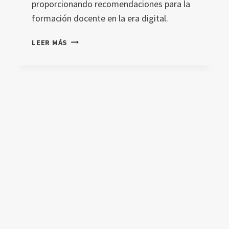
proporcionando recomendaciones para la
formación docente en la era digital.
INTEGRACIÓN
LEER MÁS
DE
LA
IA
EN
EL
TPACK:
EXPLORANDO
LOS
ELEMENTOS
CLAVE
DEL
CONOCIMIENTO
EDUCATIVO