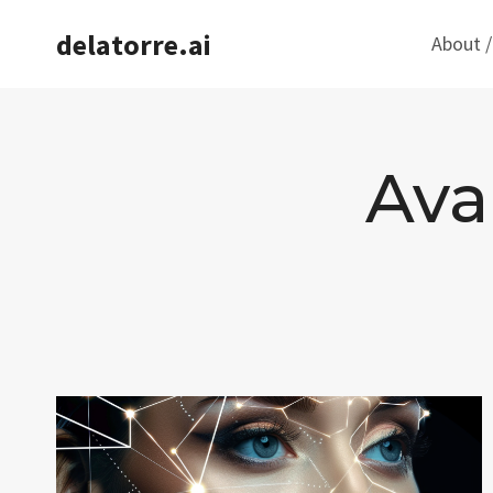
Saltar
delatorre.ai
About /
al
contenido
Ava