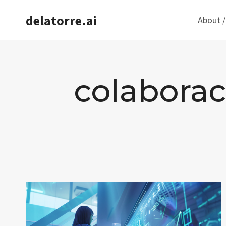
Saltar
delatorre.ai
About /
al
contenido
colaborac