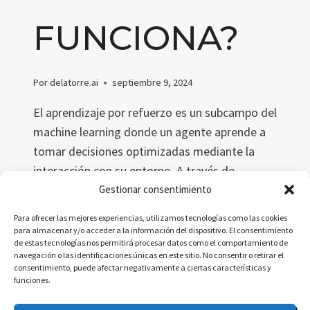
FUNCIONA?
Por
delatorre.ai
septiembre 9, 2024
El aprendizaje por refuerzo es un subcampo del
machine learning donde un agente aprende a
tomar decisiones optimizadas mediante la
interacción con su entorno. A través de
recompensas y castigos, el agente mejora sus
Gestionar consentimiento
acciones con el tiempo. Este método es clave
Para ofrecer las mejores experiencias, utilizamos tecnologías como las cookies
en la IA, con aplicaciones en robótica,
para almacenar y/o acceder a la información del dispositivo. El consentimiento
de estas tecnologías nos permitirá procesar datos como el comportamiento de
videojuegos y automatización.
navegación o las identificaciones únicas en este sitio. No consentir o retirar el
consentimiento, puede afectar negativamente a ciertas características y
¿QUÉ
funciones.
LEER MÁS
ES
EL