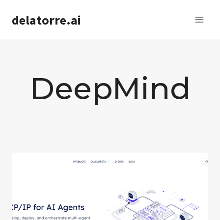
Saltar
delatorre.ai
al
contenido
DeepMind