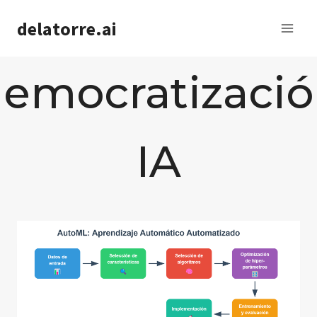
Saltar
delatorre.ai
al
contenido
emocratizaci
IA