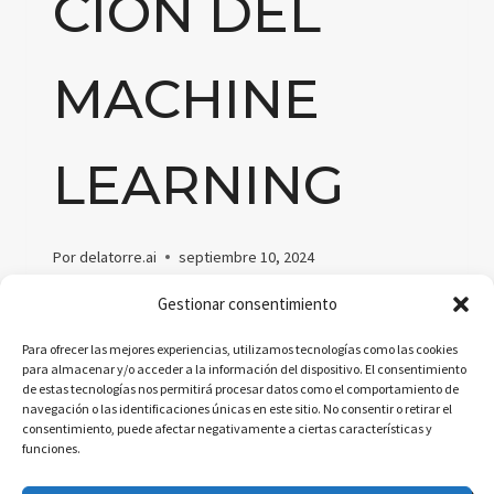
CIÓN DEL
MACHINE
LEARNING
Por
delatorre.ai
septiembre 10, 2024
AutoML automatiza el machine learning,
Gestionar consentimiento
simplificando la creación de modelos
Para ofrecer las mejores experiencias, utilizamos tecnologías como las cookies
predictivos para usuarios sin experiencia
para almacenar y/o acceder a la información del dispositivo. El consentimiento
de estas tecnologías nos permitirá procesar datos como el comportamiento de
técnica.
navegación o las identificaciones únicas en este sitio. No consentir o retirar el
consentimiento, puede afectar negativamente a ciertas características y
¿QUÉ
LEER MÁS
funciones.
ES