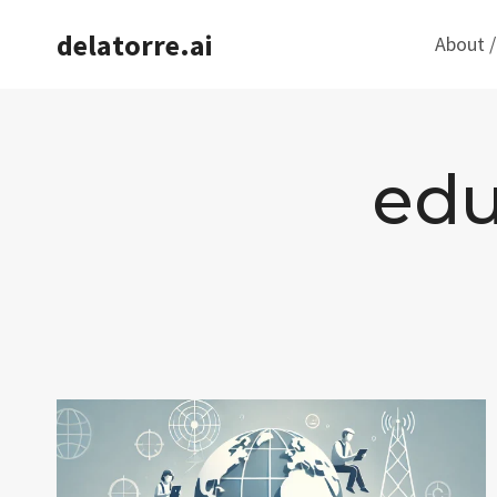
Saltar
delatorre.ai
About /
al
contenido
edu