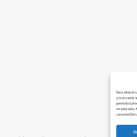
Para ofrecer 
y/o acceder a
permitirá pr
en este sitio
característic
A