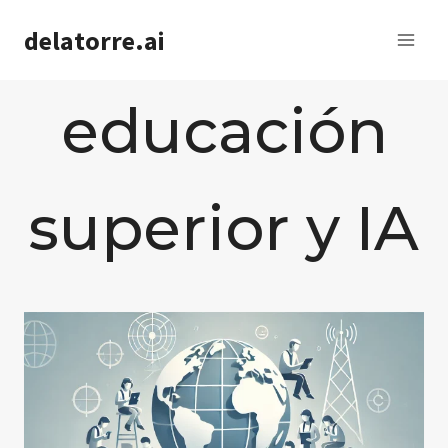
Saltar
delatorre.ai
al
contenido
educación
superior y IA