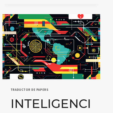
APRENDIZAJE:
BENEFICIOS,
CÓMO
CREARLAS
Y
LAS
MEJORES
PLATAFORMAS
TRADUCTOR DE PAPERS
INTELIGENCI