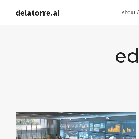
Saltar
delatorre.ai
About /
al
contenido
ed