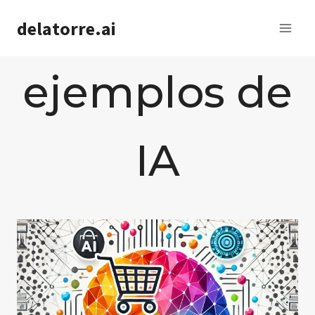
Saltar
delatorre.ai
al
contenido
ejemplos de
IA