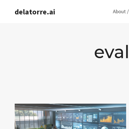
Saltar
delatorre.ai
About /
al
contenido
eva