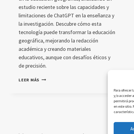
estudio reciente sobre las capacidades y
limitaciones de ChatGPT en la enseñanza y
la investigación. Descubre cómo esta
tecnología puede transformar la educación
geográfica, mejorando la redacción
académica y creando materiales
educativos, aunque con desafíos éticos y
de precisión.
ALFABETIZACIÓN
LEER MÁS
EN
Para ofrecer 
IA
y/o acceder a
EN
permitirá pr
LA
en este sitio
característic
EDUCACIÓN
GEOGRÁFICA
Y
A
LA