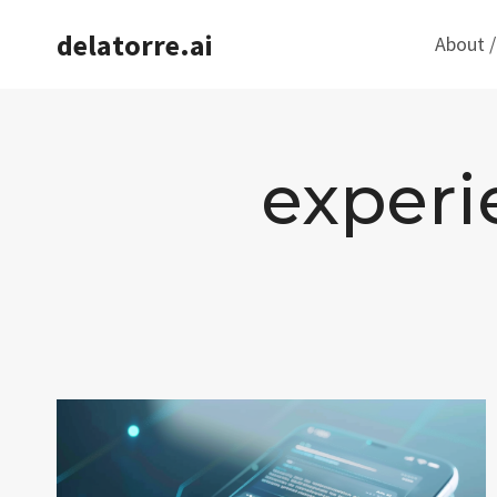
Saltar
delatorre.ai
About /
al
contenido
experi