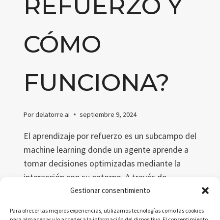
REFUERZO Y
CÓMO
FUNCIONA?
Por
delatorre.ai
septiembre 9, 2024
El aprendizaje por refuerzo es un subcampo del
machine learning donde un agente aprende a
tomar decisiones optimizadas mediante la
interacción con su entorno. A través de
recompensas y castigos, el agente mejora sus
Gestionar consentimiento
acciones con el tiempo. Este método es clave
Para ofrecer las mejores experiencias, utilizamos tecnologías como las cookies
en la IA, con aplicaciones en robótica,
para almacenar y/o acceder a la información del dispositivo. El consentimiento