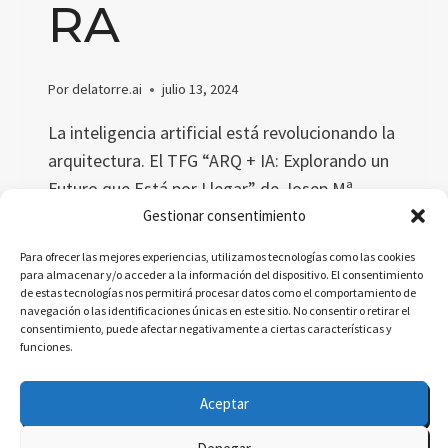
RA
Por
delatorre.ai
julio 13, 2024
La inteligencia artificial está revolucionando la
arquitectura. El TFG “ARQ + IA: Explorando un
Futuro que Está por Llegar” de Josep Mª
Carulla Guia analiza cómo la IA optimiza el
Gestionar consentimiento
diseño, mejora la sostenibilidad y personaliza
Para ofrecer las mejores experiencias, utilizamos tecnologías como las cookies
la experiencia arquitectónica, transformando
para almacenar y/o acceder a la información del dispositivo. El consentimiento
de estas tecnologías nos permitirá procesar datos como el comportamiento de
la práctica y la educación en arquitectura.
navegación o las identificaciones únicas en este sitio. No consentir o retirar el
consentimiento, puede afectar negativamente a ciertas características y
IA
funciones.
LEER MÁS
EN
ARQUITECTURA:
Aceptar
EXPLORANDO
EL