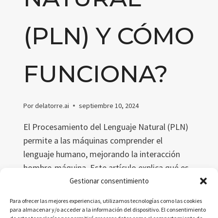
(PLN) Y CÓMO
FUNCIONA?
Por
delatorre.ai
septiembre 10, 2024
El Procesamiento del Lenguaje Natural (PLN)
permite a las máquinas comprender el
lenguaje humano, mejorando la interacción
hombre-máquina. Este artículo explica qué es
el PLN, su historia, cómo funciona, sus
Gestionar consentimiento
aplicaciones prácticas y los desafíos futuros
Para ofrecer las mejores experiencias, utilizamos tecnologías como las cookies
que enfrenta esta tecnología clave para el
para almacenar y/o acceder a la información del dispositivo. El consentimiento