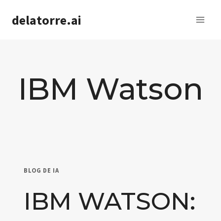
Saltar
delatorre.ai
al
contenido
IBM Watson
BLOG DE IA
IBM WATSON: