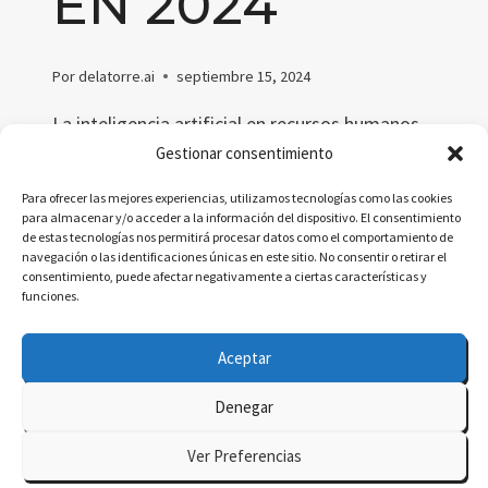
EN 2024
Por
delatorre.ai
septiembre 15, 2024
La inteligencia artificial en recursos humanos
está transformando la gestión del talento en
Gestionar consentimiento
2024. Descubre cómo la IA optimiza el
Para ofrecer las mejores experiencias, utilizamos tecnologías como las cookies
reclutamiento, automatiza procesos y mejora
para almacenar y/o acceder a la información del dispositivo. El consentimiento
de estas tecnologías nos permitirá procesar datos como el comportamiento de
la toma de decisiones en RR.HH.
navegación o las identificaciones únicas en este sitio. No consentir o retirar el
consentimiento, puede afectar negativamente a ciertas características y
INTELIGENCIA
LEER MÁS
funciones.
ARTIFICIAL
EN
Aceptar
RECURSOS
HUMANOS
Denegar
EN
© 2026 delatorre.ai - Tema para WordPress por
2024
Ver Preferencias
Kadence WP