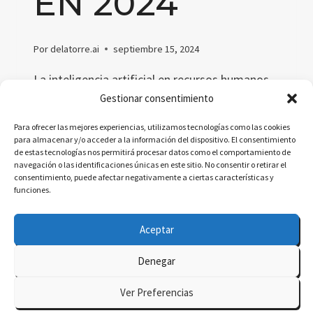
EN 2024
Por
delatorre.ai
septiembre 15, 2024
La inteligencia artificial en recursos humanos
está transformando la gestión del talento en
Gestionar consentimiento
2024. Descubre cómo la IA optimiza el
Para ofrecer las mejores experiencias, utilizamos tecnologías como las cookies
reclutamiento, automatiza procesos y mejora
para almacenar y/o acceder a la información del dispositivo. El consentimiento
de estas tecnologías nos permitirá procesar datos como el comportamiento de
la toma de decisiones en RR.HH.
navegación o las identificaciones únicas en este sitio. No consentir o retirar el
consentimiento, puede afectar negativamente a ciertas características y
INTELIGENCIA
LEER MÁS
funciones.
ARTIFICIAL
EN
Aceptar
RECURSOS
HUMANOS
Denegar
EN
© 2026 delatorre.ai - Tema para WordPress por
2024
Ver Preferencias
Kadence WP