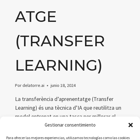
ATGE
(TRANSFER
LEARNING)
Por
delatorre.ai
junio 18, 2024
La transferència d’aprenentatge (Transfer
Learning) és una tècnica d’IA que reutilitza un
model entrenat en una tasca per millorar el
rendiment en una altra tasca relacionada.
Gestionar consentimiento
Aquest article explora el concepte, definicions
Para ofrecer las mejores experiencias, utilizamos tecnologías como las cookies