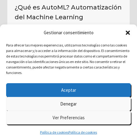
¿Qué es AutoML? Automatización
del Machine Learning
Por
delatorre.ai
septiembre 10, 2024
Gestionar consentimiento
Para ofrecer las mejores experiencias, utilizamos tecnologías como las cookies
para almacenar y/o acceder a la información del dispositivo. El consentimiento
de estas tecnologías nos permitirá procesar datos como el comportamiento de
navegación o las identificaciones únicas en este sitio. No consentir o retirar el
consentimiento, puede afectar negativamente a ciertas características y
funciones.
Aceptar
Denegar
© 2026 delatorre.ai - Tema para WordPress por
Ver Preferencias
Kadence WP
Política de cookies
Política de cookies