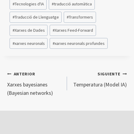
#
Tecnologies d'IA
#
traducció automàtica
#
Traducció de Llenguatge
#
Transformers
#
Xarxes de Dades
#
Xarxes Feed-Forward
#
xarxes neuronals
#
xarxes neuronals profundes
ANTERIOR
SIGUIENTE
NAVEGACIÓN
Xarxes bayesianes
Temperatura (Model IA)
(Bayesian networks)
DE
ENTRADAS