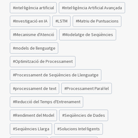
#
intel·ligència artificial
#
Intel·ligència Artificial Avançada
#
Investigació en IA
#
LSTM
#
Matriu de Puntuacions
#
Mecanisme d'Atenció
#
Modelatge de Seqüències
#
models de llenguatge
#
Optimització de Processament
#
Processament de Seqüències de Llenguatge
#
processament de text
#
Processament Paral·lel
#
Reducció del Temps d'Entrenament
#
Rendiment del Model
#
Seqüències de Dades
#
Seqüències Llarga
#
Solucions Intel·ligents