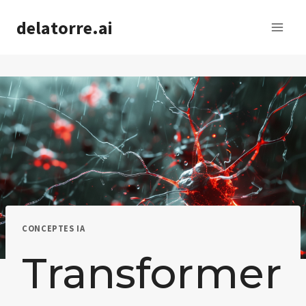
Saltar
delatorre.ai
al
contenido
CONCEPTES IA
Transformer