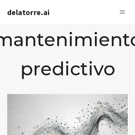
Saltar
delatorre.ai
al
contenido
mantenimient
predictivo