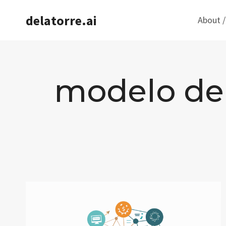
Saltar
delatorre.ai
About /
al
contenido
modelo de 