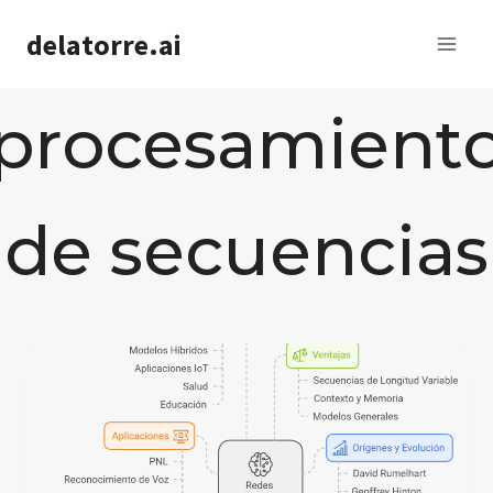
Saltar
delatorre.ai
al
contenido
procesamient
de secuencias