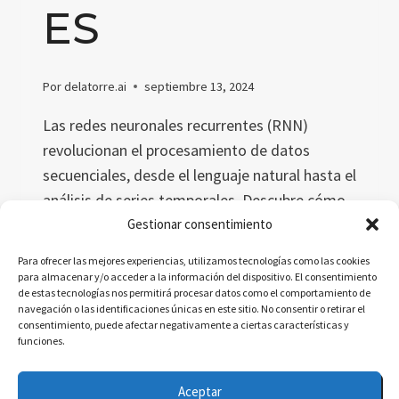
ES
Por
delatorre.ai
septiembre 13, 2024
Las redes neuronales recurrentes (RNN)
revolucionan el procesamiento de datos
secuenciales, desde el lenguaje natural hasta el
análisis de series temporales. Descubre cómo
funcionan, sus aplicaciones prácticas y su
Gestionar consentimiento
relevancia futura en áreas como la traducción
Para ofrecer las mejores experiencias, utilizamos tecnologías como las cookies
automática, la predicción financiera y el
para almacenar y/o acceder a la información del dispositivo. El consentimiento
de estas tecnologías nos permitirá procesar datos como el comportamiento de
reconocimiento de voz.
navegación o las identificaciones únicas en este sitio. No consentir o retirar el
consentimiento, puede afectar negativamente a ciertas características y
REDES
LEER MÁS
funciones.
NEURONALES
RECURRENTES:
Aceptar
PROCESAMIENTO