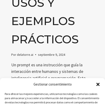
USOS Y
EJEMPLOS
PRÁCTICOS
Por
delatorre.ai
septiembre 9, 2024
Un prompt es una instrucción que guía la
interacción entre humanos y sistemas de
inteligencia artificial o programación. Este
artículo ofrece una definición detallada de qué
Gestionar consentimiento
es un prompt, cómo se usa en IA y
Para ofrecer las mejores experiencias, utilizamos tecnologías como las cookies
programación, y ejemplos prácticos para
para almacenar y/o acceder a la información del dispositivo. El consentimiento
de estas tecnologías nos permitirá procesar datos como el comportamiento de
entender su importancia y aplicación.