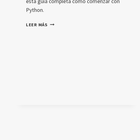
esta guía completa cómo comenzar con
Python.
QUÉ
LEER MÁS
ES
PYTHON:
GUÍA
COMPLETA
PARA
PRINCIPIANTES
EN
IA