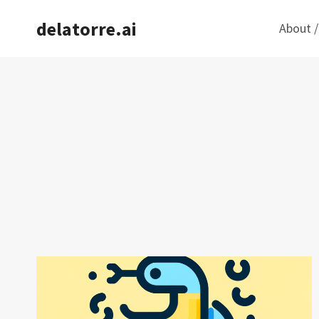
Saltar
delatorre.ai
About /
al
contenido