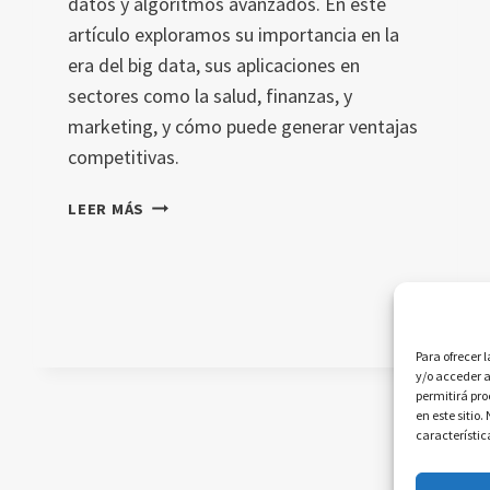
datos y algoritmos avanzados. En este
artículo exploramos su importancia en la
era del big data, sus aplicaciones en
sectores como la salud, finanzas, y
marketing, y cómo puede generar ventajas
competitivas.
ANÁLISIS
LEER MÁS
PREDICTIVO:
IMPULSA
TU
EMPRESA
CON
DATOS
Para ofrecer 
y/o acceder a
INTELIGENTES
permitirá pr
en este sitio
característic