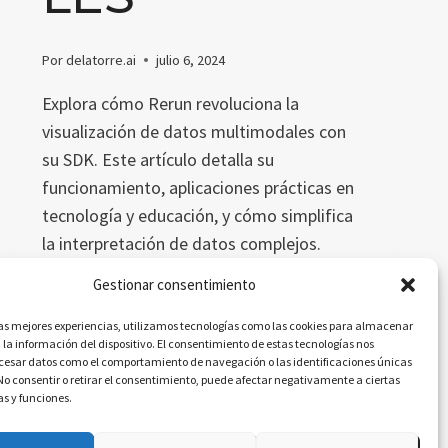
Por
delatorre.ai
julio 6, 2024
Explora cómo Rerun revoluciona la
visualización de datos multimodales con
su SDK. Este artículo detalla su
funcionamiento, aplicaciones prácticas en
tecnología y educación, y cómo simplifica
la interpretación de datos complejos.
Gestionar consentimiento
CÓMO
LEER MÁS
RERUN
las mejores experiencias, utilizamos tecnologías como las cookies para almacenar
REVOLUCIONA
 la información del dispositivo. El consentimiento de estas tecnologías nos
LA
ocesar datos como el comportamiento de navegación o las identificaciones únicas
VISUALIZACIÓN
. No consentir o retirar el consentimiento, puede afectar negativamente a ciertas
as y funciones.
DE
DATOS
MULTIMODALES