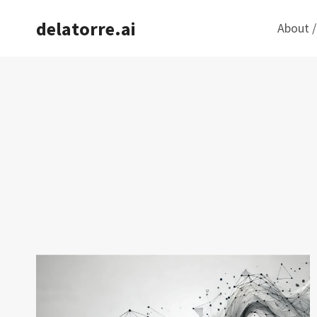
Saltar
delatorre.ai
About /
al
contenido