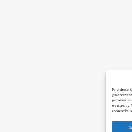
Para ofrecer 
y/o acceder a
permitirá pr
en este sitio
característic
A