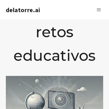
Saltar
delatorre.ai
al
contenido
retos
educativos