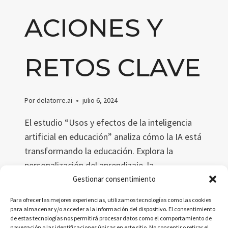
ACIONES Y
RETOS CLAVE
Por
delatorre.ai
julio 6, 2024
El estudio “Usos y efectos de la inteligencia
artificial en educación” analiza cómo la IA está
transformando la educación. Explora la
personalización del aprendizaje, la
optimización administrativa y aborda desafíos
Gestionar consentimiento
éticos y de privacidad. Con ejemplos
Para ofrecer las mejores experiencias, utilizamos tecnologías como las cookies
concretos, destaca los beneficios y retos de
para almacenar y/o acceder a la información del dispositivo. El consentimiento
de estas tecnologías nos permitirá procesar datos como el comportamiento de
implementar IA en el ámbito educativo.
navegación o las identificaciones únicas en este sitio. No consentir o retirar el