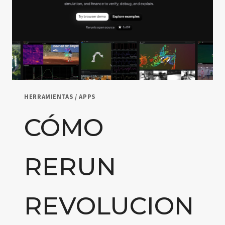
EDUCACIÓN
UNIVERSITARIA
Y
EMPRESARIAL
EN
COLOMBIA
HERRAMIENTAS / APPS
CÓMO
RERUN
REVOLUCION