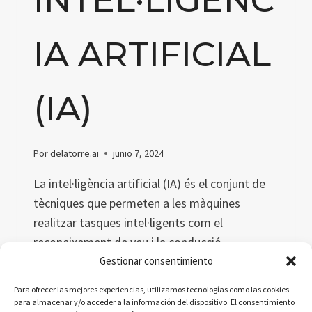
IA ARTIFICIAL
(IA)
Por
delatorre.ai
junio 7, 2024
La intel·ligència artificial (IA) és el conjunt de
tècniques que permeten a les màquines
realitzar tasques intel·ligents com el
reconeixement de veu i la conducció
autònoma. Aquest article explora el concepte,
Gestionar consentimiento
definicions acadèmiques i simplificades,
Para ofrecer las mejores experiencias, utilizamos tecnologías como las cookies
metàfores per entendre-ho i una dita catalana
para almacenar y/o acceder a la información del dispositivo. El consentimiento