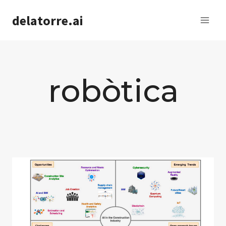
Saltar
delatorre.ai
al
contenido
robòtica