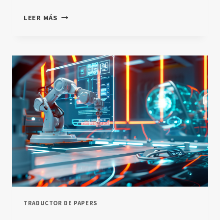
¿QUÉ
LEER MÁS
ES
EL
APRENDIZAJE
POR
REFUERZO
Y
CÓMO
FUNCIONA?
TRADUCTOR DE PAPERS