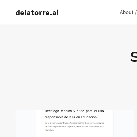
Saltar
delatorre.ai
About /
al
contenido