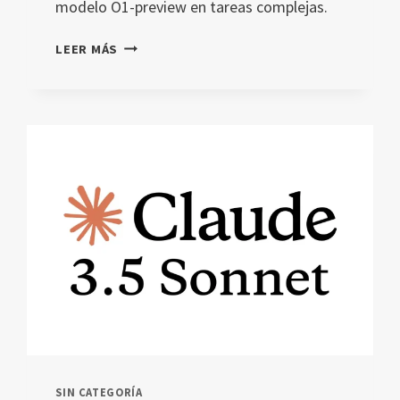
modelo O1-preview en tareas complejas.
DESTILACIÓN
LEER MÁS
DE
CONOCIMIENTO
EN
O1-
PREVIEW:
CÓMO
MEJORA
LA
INTELIGENCIA
ARTIFICIAL
EDUCATIVA
SIN CATEGORÍA