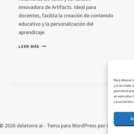
innovadora de Artifacts. Ideal para
docentes, facilita la creación de contenido
educativo y la personalización del
aprendizaje.
DESCUBRE
LEER MÁS
CÓMO
CLAUDE
3.5
REVOLUCIONA
LA
Para ofrecer 
y/o acceder a
EDUCACIÓN:
permitirá pr
HERRAMIENTAS
en este sitio
Y
característic
BENEFICIOS
A
© 2026 delatorre.ai - Tema para WordPress por
Kadence W