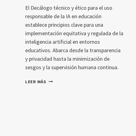
El Decálogo técnico y ético para el uso
responsable de la IA en educación
establece principios clave para una
implementación equitativa y regulada de la
inteligencia artificial en entornos
educativos. Abarca desde la transparencia
y privacidad hasta la minimización de
sesgos y la supervisión humana continua.
DECÁLOGO
LEER MÁS
TÉCNICO
Y
ÉTICO
PARA
EL
USO
RESPONSABLE
DE