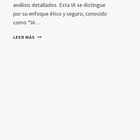
análisis detallados. Esta IA se distingue
por su enfoque ético y seguro, conocido
como “IA…
CLAUDE
LEER MÁS
AI:
LA
MEJOR
ALTERNATIVA
A
CHATGPT