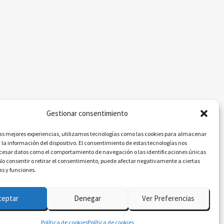
Gestionar consentimiento
las mejores experiencias, utilizamos tecnologías como las cookies para almacenar
 la información del dispositivo. El consentimiento de estas tecnologías nos
ocesar datos como el comportamiento de navegación o las identificaciones únicas
. No consentir o retirar el consentimiento, puede afectar negativamente a ciertas
as y funciones.
ceptar
Denegar
Ver Preferencias
P
Política de cookies
Política de cookies