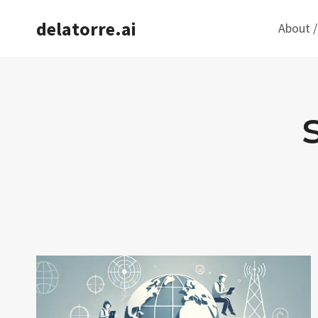
Saltar
delatorre.ai
About /
al
contenido