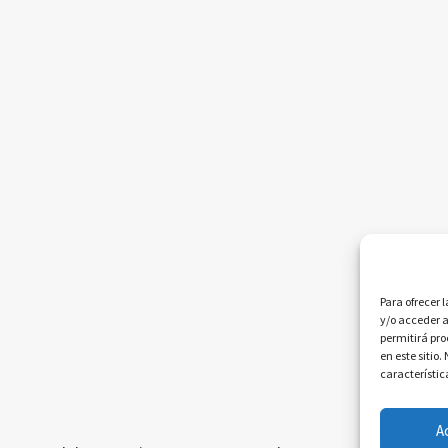
Para ofrecer 
y/o acceder a
permitirá pr
en este sitio
característic
A