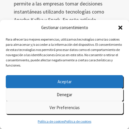
permite a las empresas tomar decisiones
instantáneas utilizando tecnologías como
Apache Kafka y Spark. En este artículo
exploramos cómo estas herramientas
Gestionar consentimiento
optimizan operaciones en sectores como la
Para ofrecer las mejores experiencias, utilizamos tecnologías como las cookies
banca y el comercio electrónico, ofreciendo
para almacenar y/o acceder a la información del dispositivo. El consentimiento
de estas tecnologías nos permitirá procesar datos como el comportamiento de
beneficios estratégicos.
navegación o las identificaciones únicas en este sitio. No consentir o retirar el
consentimiento, puede afectar negativamente a ciertas características y
PROCESAMIENTO
LEER MÁS
funciones.
DE
DATOS
Aceptar
EN
TIEMPO
Denegar
REAL:
© 2026 delatorre.ai - Tema para WordPress por
OPTIMIZA
Ver Preferencias
TU
Kadence WP
NEGOCIO
Política de cookies
Política de cookies
AHORA