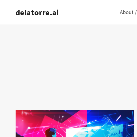
Saltar
delatorre.ai
About /
al
contenido