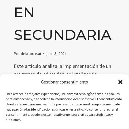
EN
SECUNDARIA
Por
delatorre.ai
julio 5, 2024
Este artículo analiza la implementación de un
programa de educación en inteligencia
artificial para estudiantes de secundaria en
Gestionar consentimiento
Corea del Sur, destacando su desarrollo,
Para ofrecer las mejores experiencias, utilizamos tecnologías como las cookies
implementación y efectos positivos en la
para almacenar y/o acceder a la información del dispositivo. El consentimiento
de estas tecnologías nos permitirá procesar datos como el comportamiento de
educación tecnológica y profesional.
navegación o las identificaciones únicas en este sitio. No consentir o retirar el
consentimiento, puede afectar negativamente a ciertas características y
CÓMO
LEER MÁS
funciones.
COREA