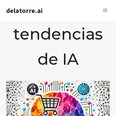
Saltar
delatorre.ai
al
contenido
tendencias
de IA