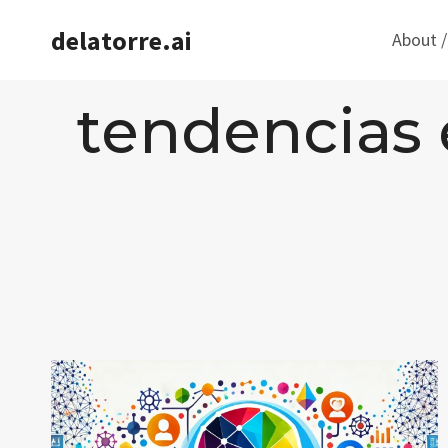
Saltar
delatorre.ai
About /
al
contenido
tendencias e