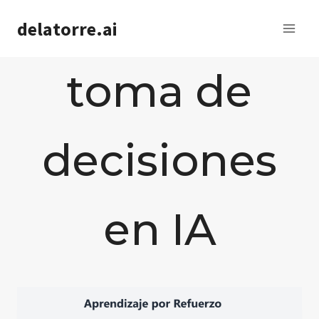
Saltar
delatorre.ai
al
contenido
toma de
decisiones
en IA